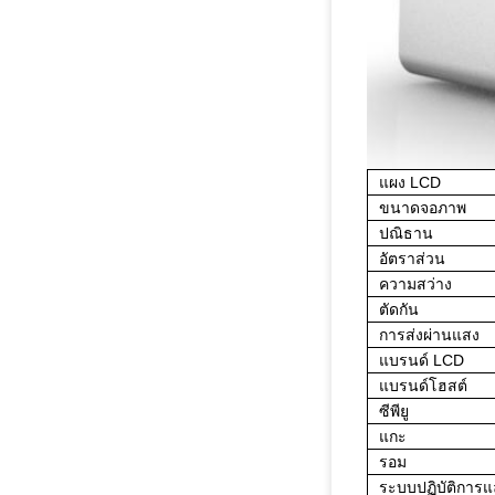
แผง LCD
ขนาดจอภาพ
ปณิธาน
อัตราส่วน
ความสว่าง
ตัดกัน
การส่งผ่านแสง
แบรนด์ LCD
แบรนด์โฮสต์
ซีพียู
แกะ
รอม
ระบบปฏิบัติการ