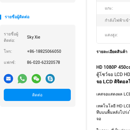
แกะ:
รายชื่อผู้ติดต่อ
กำลังไฟฟ้าเข้
รายชื่อผู้
แสงสูง:
Sky Xie
ติดต่อ:
โทร:
+86-18825066050
รายละเอียดสินค้า
แฟกซ์:
86-020-62320578
HD 1080P 450cd
ตู้โชว์จอ LCD H
จอ LCD ดิจิตอลโ
เคสจอแสดงผล LCD 
ติดต่อ
เทคโนโลยี HD LCD 
ทึบบนพื้นหลังโปร่ง
จอ