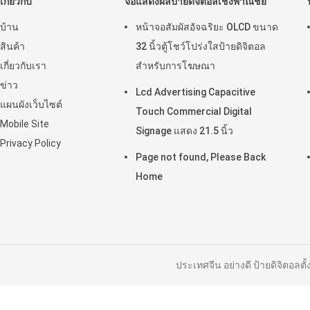
ตู้โชว์โปร่งใส LC
สร้างความประหลาดใ
ระบบปฏิบัติการ: Si
ประเภทการสัมผัส: ไ
ยอมรับ OEM / OEM 
แท็ก:
ตู้หน้าจอสัมผัส An