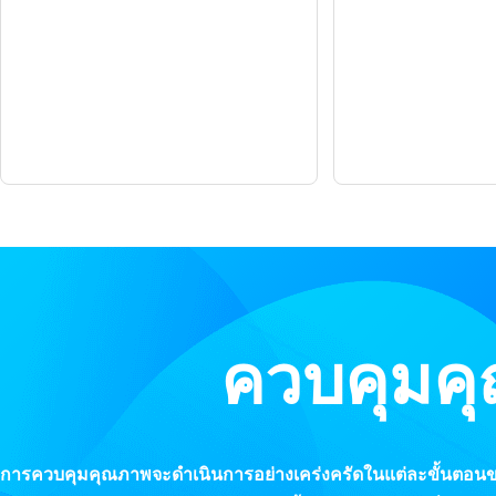
ลูกค้ามาทดสอบไวท์บอร์ด
วันสำคั
— News —
— Ne
ควบคุมค
การควบคุมคุณภาพจะดำเนินการอย่างเคร่งครัดในแต่ละขั้นตอนของ