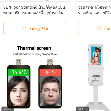
32 "Floor Standing ป้ายดิจิตอลแบบ
จอแสดงผลโฆษณาขน
พกพาบริการตนเองสั่งซื้อตู้ชำระเงิน
รองเท้าส่องป้ายดิจ
สำหรับ Resturant
ร้านอาหาร
ราคาถูกที่สุด
ราคา
จอแสดงผลป้ายดิจิตอลตั้งพื้น 43 นิ้วสำหรับศูนย์แสดงสินค้า