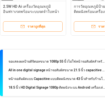
หน้าจอสัมผัสติดผนังขนาด 49 นิ้วสำหรับการจัดการระยะไกลของร้านเคร
2.5W HD Ai เครื่องวัดอุณหภูมิ
การวัดอุณหภูมิป้า
อินฟราเรดพร้อมระบบจดจำใบหน้า
ติดผนังพร้อมเครื่
49 นิ้ว FTF LCD ติดผนังป้ายดิจิตอล Non-Touch Media Player โฆ
กันฝุ่น
สะอาดมือ
ระบบ Android ตั้งพื้นป้ายดิจิตอลแสดงโฆษณา 43 นิ้ว
ราคาถูกที่สุด
ราคา
คีออสจอสัมผัส Android Infrared Digital Display 65 นิ้ว 3840 * 216
เครื่องเล่นโฆษณาดิจิตอลแอลซีดีแบบติดผนัง 23.6 นิ้วแบบไม่สัมผัสสำหรับทางเข้าธนาคาร
ป้ายดิจิตอลติดผนัง 32 นิ้ว / แผ่นผนังวิดีโอแอลซีดี 1366 * 768 60hz
จอแสดงผลป้ายดิจิตอลขนาด 1080p 55 นิ้วไม่ใช่หน้าจอสัมผัสสำหรับซุปเปอร์มาร์เก็ต
All in one digital signage หน้าจอสัมผัสขนาด 21.5 นิ้ว capacitive สำหรับร้านโทรศัพท์
หน้าจอสัมผัสแบบ Capacitive แบบติดผนังขนาด 43 นิ้วสำหรับร้านโ
18.5 นิ้ว HD Digital Signage 1080p ติดผนังระบบ Android เครื่องเล่นจ
ป้ายดิจิตอลห้างสรรพสินค้าหน้าจอสัมผัส 65 นิ้ว capacitive สำ
ป้ายดิจิตอลติดผนังหน้าจอสัมผัสอินฟราเรด WIFI I3 โฆษณา piayer