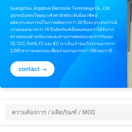
เครื่องเล่นโฆษณาดิจิตอลแอลซีดีแบบติดผนัง 23.6 นิ้วแบบไม่สัมผัสสำหรับทางเข้าธนาคาร
Guangzhou Jingdinuo Electronic Technology Co. , Ltd.
ป้ายดิจิตอลติดผนัง 32 นิ้ว / แผ่นผนังวิดีโอแอลซีดี 1366 * 768 60hz
อุปกรณ์แสดงโฆษณาเชิงพาณิชย์ระดับมืออาชีพ ผู้
ผลิต.ประสบการณ์ในการผลิตมากกว่า 20 ปีและประสบการณ์
จอแสดงผลป้ายดิจิตอลขนาด 1080p 55 นิ้วไม่ใช่หน้าจอสัมผัสสำหรับซุปเปอร์มาร์เก็ต
การส่งออกมากกว่า 10 ปี ผลิตภัณฑ์ทั้งหมดของเราได้รับการ
ตรวจสอบอย่างเข้มงวดและผ่านการทดสอบและการรับรอง
CE, CCC, RoHS, FC และ IEC เราเป็นเจ้าของโรงงานมากกว่า
2,000 ตารางเมตรและเพื่อนร่วมงานมากกว่า 100 คนเรามี
ทีมงาน R&D มืออาชีพเพื่อให้แน่ใจว่าผลิตภัณฑ์ได้ร...
contact