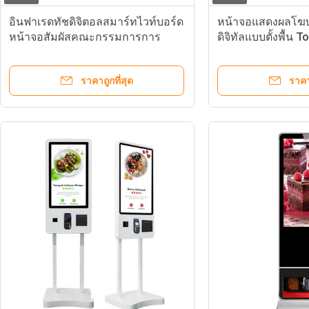
อินฟาเรดทัชดิจิตอลสมาร์ทไวท์บอร์ด
หน้าจอแสดงผลโฆ
หน้าจอสัมผัสคณะกรรมการการ
ดิจิทัลแบบตั้งพื้น T
ศึกษา 60Hz
ราคาถูกที่สุด
ราคา