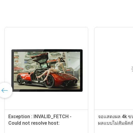
ล่นโฆษณาสื่อ Android แบบ
ป้ายดิจิตอลติดผนัง 32 นิ้วพร้อม
สหน้าจอขนาด 55 นิ้วติดผนัง
เล่นโฆษณา LCD HD เครือข่า
สัมผัสสำหรับสนามบิน