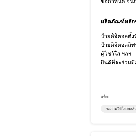
ข้อกำหนด
จนถึ
ผลิตภัณฑ์หลัก
ป้ายดิจิตอลตั้ง
ป้ายดิจิตอลลิฟ
ตู้โชว์ใส ฯลฯ
ยินดีที่จะร่ว
แท็ก:
จอภาพวิดีโอวอลล์