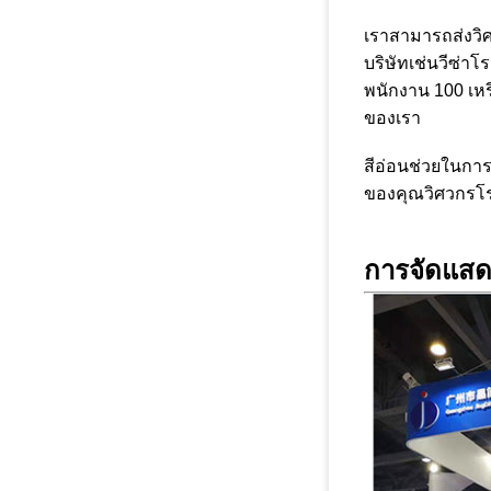
เราสามารถส่งวิศ
บริษัท
เช่นวีซ่าโ
พนักงาน 100 เหรี
ของเรา
สีอ่อนช่วยในกา
ของคุณ
วิศวกรโ
การจัดแสด