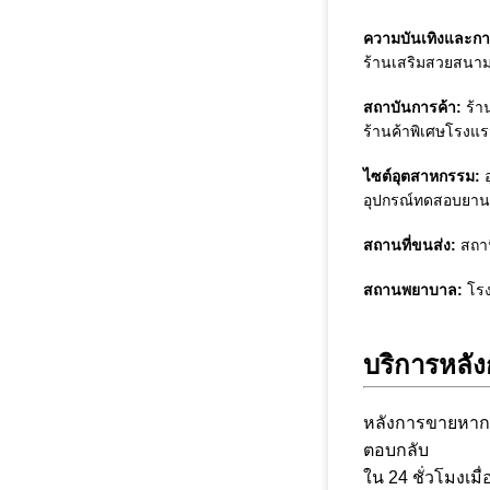
ความบันเทิงและกา
ร้านเสริมสวยสนา
สถาบันการค้า:
ร้า
ร้านค้าพิเศษโรงแ
ไซต์อุตสาหกรรม:
อุปกรณ์ทดสอบยานย
สถานที่ขนส่ง:
สถา
สถานพยาบาล:
โรง
บริการหลั
หลังการขายหากค
ตอบกลับ
ใน 24 ชั่วโมง
เม