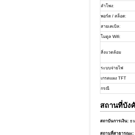
ลำโพง:
พอร์ต / สล็อต:
สายเคเบิล:
โมดูล Wifi:
สิ่งแวดล้อม
ระบบจ่ายไฟ
เกรดแผง TFT
กรณี
สถานที่บังค
สถาบันการเงิน:
ธน
สถานที่สาธารณะ: