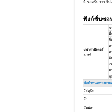
4. รองรับการอั
ฟังก์ชั่นซอ
ข
พื
ยี่
ค
พารามิเตอร์
ป
ค
anel
อ
เ
ค
ม
ข้อกำหนดทางกาย
วัสดุปิด:
สี:
สัมผัส: